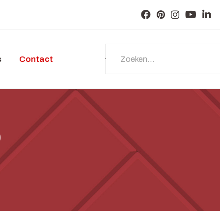
s
Contact
Zoeken...
p