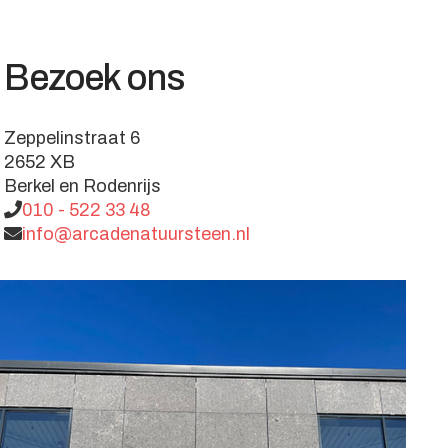
Bezoek ons
Zeppelinstraat 6
2652 XB
Berkel en Rodenrijs
010 - 522 33 48
info@arcadenatuursteen.nl