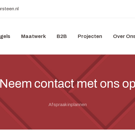
rsteen.nl
gels
Maatwerk
B2B
Projecten
Over On
Neem contact met ons o
Afspraak inplannen