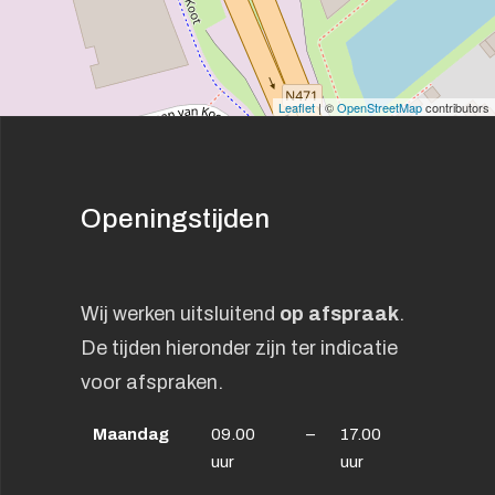
Leaflet
| ©
OpenStreetMap
contributors
Openingstijden
Wij werken uitsluitend
op afspraak
.
De tijden hieronder zijn ter indicatie
voor afspraken.
Maandag
09.00
–
17.00
uur
uur