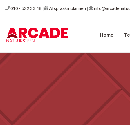
010 - 522 33 48
|
Afspraak inplannen
|
info@arcadenatuu
Home
Te